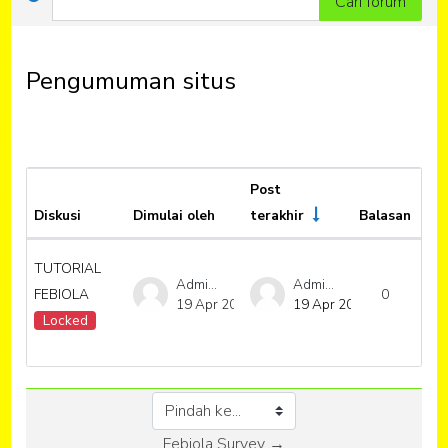
Cari forum
Pengumuman situs
Post
Diskusi
Dimulai oleh
terakhir
Balasan
Status
Tin
List of discussions. Showing 1 of 1 di
TUTORIAL
Admin -
Admin -
FEBIOLA
0
19 Apr 2021
19 Apr 2021
Locked
Pindah ke...
Febiola Survey →