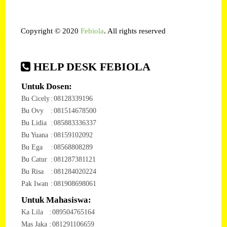
Copyright © 2020
Febiola
. All rights reserved
HELP DESK FEBIOLA
Untuk Dosen:
Bu Cicely
:
08128339196
Bu Ovy
:
081514678500
Bu Lidia
:
085883336337
Bu Yuana
:
08159102092
Bu Ega
:
08568808289
Bu Catur
:
081287381121
Bu Risa
:
081284020224
Pak Iwan
:
081908698061
Untuk Mahasiswa:
Ka Lila
:
089504765164
Mas Jaka
:
081291106659