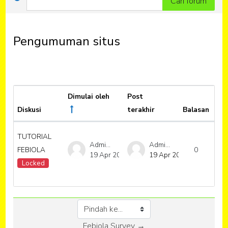
Cari forum
Pengumuman situs
Dimulai oleh
Post
Diskusi
terakhir
Balasan
Status
Tin
List of discussions. Showing 1 of 1 di
TUTORIAL
Admin -
Admin -
FEBIOLA
0
19 Apr 2021
19 Apr 2021
Locked
Pindah ke...
Febiola Survey →