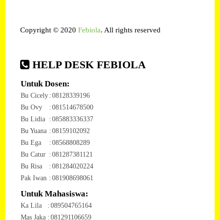
Copyright © 2020
Febiola
. All rights reserved
HELP DESK FEBIOLA
Untuk Dosen:
Bu Cicely
:
08128339196
Bu Ovy
:
081514678500
Bu Lidia
:
085883336337
Bu Yuana
:
08159102092
Bu Ega
:
08568808289
Bu Catur
:
081287381121
Bu Risa
:
081284020224
Pak Iwan
:
081908698061
Untuk Mahasiswa:
Ka Lila
:
089504765164
Mas Jaka
:
081291106659